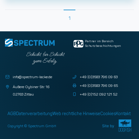
1
Partner im Bereich
Schutzbeschichtungen
Schicht für Schicht
zum Erfolg.
info@spectrum-lacke.de
+49 (0)3583 796 09 63
+49 (0)3583 796 09 65
Äußere Oybiner Str. 16
02763 Zittau
+49 (0)152 092 121 52
AGB
Datenverarbeitung
Web rechtliche Hinweise
Cookies
Kontakt
Copyright © Spectrum GmbH