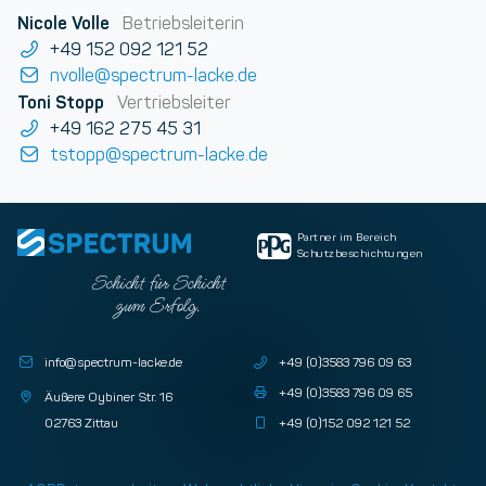
Nicole Volle
Betriebsleiterin
+49 152 092 121 52
nvolle@spectrum-lacke.de
Toni Stopp
Vertriebsleiter
+49 162 275 45 31
tstopp@spectrum-lacke.de
Partner im Bereich
Schutzbeschichtungen
Schicht für Schicht
zum Erfolg.
info@spectrum-lacke.de
+49 (0)3583 796 09 63
+49 (0)3583 796 09 65
Äußere Oybiner Str. 16
02763 Zittau
+49 (0)152 092 121 52