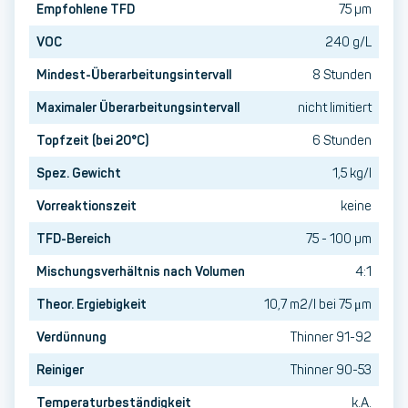
Empfohlene TFD
75 µm
VOC
240 g/L
Mindest-Überarbeitungsintervall
8 Stunden
Maximaler Überarbeitungsintervall
nicht limitiert
Topfzeit (bei 20°C)
6 Stunden
Spez. Gewicht
1,5 kg/l
Vorreaktionszeit
keine
TFD-Bereich
75 - 100 µm
Mischungsverhältnis nach Volumen
4:1
Theor. Ergiebigkeit
10,7 m2/l bei 75 μm
Verdünnung
Thinner 91-92
Reiniger
Thinner 90-53
Temperaturbeständigkeit
k.A.