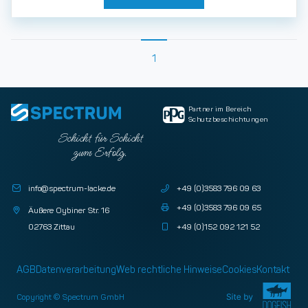
1
Partner im Bereich
Schutzbeschichtungen
Schicht für Schicht
zum Erfolg.
info@spectrum-lacke.de
+49 (0)3583 796 09 63
+49 (0)3583 796 09 65
Äußere Oybiner Str. 16
02763 Zittau
+49 (0)152 092 121 52
AGB
Datenverarbeitung
Web rechtliche Hinweise
Cookies
Kontakt
Copyright © Spectrum GmbH