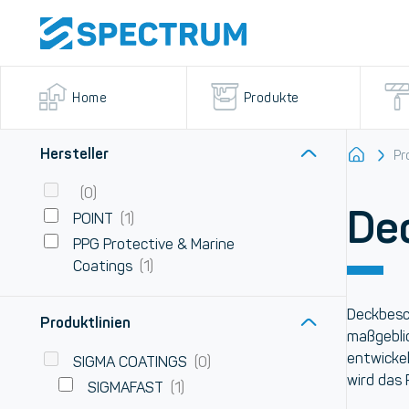
Home
Produkte
Hersteller
Pr
(0)
De
POINT
(1)
PPG Protective & Marine
Coatings
(1)
Deckbesc
Produktlinien
maßgeblic
entwicke
SIGMA COATINGS
(0)
wird das 
SIGMAFAST
(1)