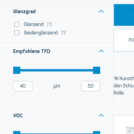
Glanzgrad
Glänzend
(1)
Seidenglänzend
(1)
PO
Empfohlene TFD
1K Kunst
den Schut
µm
Rolle.
VOC