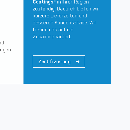
Coatings®
in Ihrer Region
zuständig. Dadurch bieten wir
kürzere Lieferzeiten und
besseren Kundenservice. Wir
freuen uns auf die
Zusammenarbeit.
nd
ungen
Zertifizierung