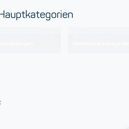
 Hauptkategorien
eschichtungen
Einschichtlacke
lanwendungen
Hochtemperatursyste
f