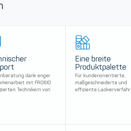
n
hnischer
Eine breite
port
Produktpalette
nberatung dank enger
Für kundenorientierte,
menarbeit mit FROSIO
maßgeschneiderte und
izierten Technikern von
effiziente Lackierverfah