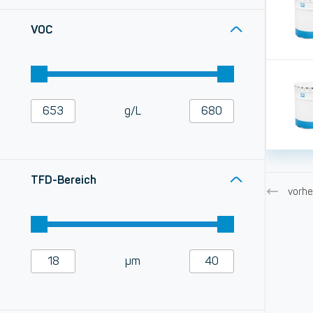
VOC
g/L
TFD-Bereich
vorhe
µm