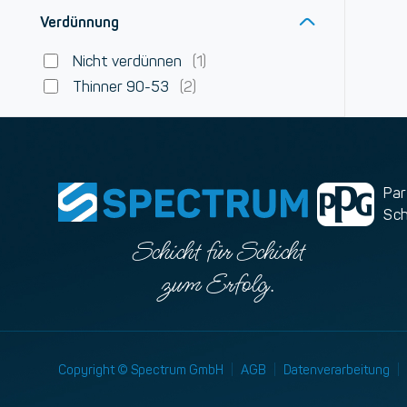
Verdünnung
Nicht verdünnen
(1)
Thinner 90-53
(2)
Par
Sc
Schicht für Schicht
zum Erfolg.
Copyright © Spectrum GmbH
|
AGB
|
Datenverarbeitung
|