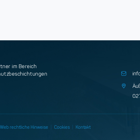
tner im Bereich
inf
hutzbeschichtungen
Äuß
02
Web rechtliche Hinweise
|
Cookies
|
Kontakt