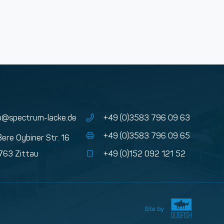
o@spectrum-lacke.de
+49 (0)3583 796 09 63
+49 (0)3583 796 09 65
ere Oybiner Str. 16
763 Zittau
+49 (0)152 092 121 52