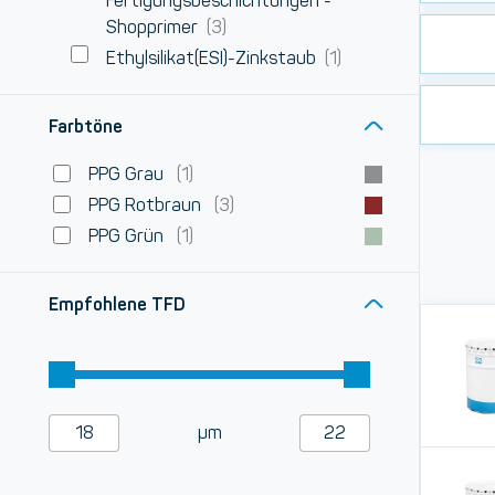
Fertigungsbeschichtungen -
Shopprimer
(3)
Ethylsilikat(ESI)-Zinkstaub
(1)
Farbtöne
PPG Grau
(1)
PPG Rotbraun
(3)
PPG Grün
(1)
Empfohlene TFD
µm