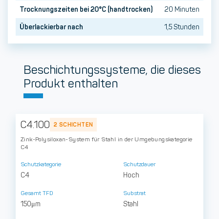
Trocknungszeiten bei 20°C (handtrocken)
20 Minuten
Überlackierbar nach
1,5 Stunden
Beschichtungssysteme, die dieses
Produkt enthalten
C4.100
2 SCHICHTEN
Zink-Polysiloxan-System für Stahl in der Umgebungskategorie
C4
Schutzkategorie
Schutzdauer
C4
Hoch
Gesamt TFD
Substrat
150μm
Stahl