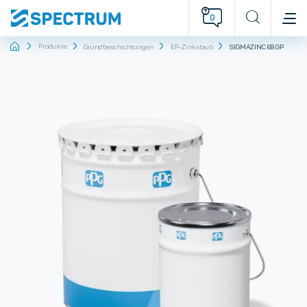
0
Startseite
Produkte
Grundbeschichtungen
EP-Zinkstaub
SIGMAZINC 68 GP