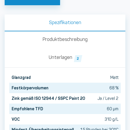
Spezifikationen
Produktbeschreibung
Unterlagen
2
Glanzgrad
Matt
Festkörpervolumen
68 %
Zink gemäß ISO 12944 / SSPC Paint 20
Ja / Level 2
Empfohlene TFD
60 µm
VOC
310 g/L
Mindest-Überarbeitungsintervall
1,5 Stunden bei 2O°C