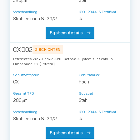
320μm
Stahl
Vorbehandlung
ISO 12944-6 Zertifikat
Strahlen nach Sa 2 1/2
Ja
System details
CX.002
3 SCHICHTEN
Effizientes Zink-Epoxid-Polyurethan-System für Stahl in
Umgebung CX (Extrem)
Schutzkategorie
Schutzdauer
CX
Hoch
Gesamt TFD
Substrat
280μm
Stahl
Vorbehandlung
ISO 12944-6 Zertifikat
Strahlen nach Sa 2 1/2
Ja
System details