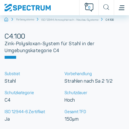
0
Startseite
Farbesysteme
ISO 12944 Atmosphärisch - Neubau Systeme
C4.100
C4.100
Zink-Polysiloxan-System für Stahl in der
Umgebungskategorie C4
Substrat
Vorbehandlung
Stahl
Strahlen nach Sa 2 1/2
Schutzkategorie
Schutzdauer
C4
Hoch
ISO 12944-6 Zertifikat
Gesamt TFD
Ja
150μm