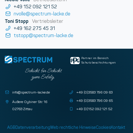
+49 152 092 121 52
nvolle@spectrum-lacke.de
Toni Stopp
Vertriebsleiter
+49 162 275 45 31
tstopp@spectrum-lacke.de
Partner im Bereich
Schutzbeschichtungen
Schicht für Schicht
zum Erfolg.
info@spectrum-lacke.de
+49 (0)3583 796 09 63
+49 (0)3583 796 09 65
Äußere Oybiner Str. 16
02763 Zittau
+49 (0)152 092 121 52
AGB
Datenverarbeitung
Web rechtliche Hinweise
Cookies
Kontakt