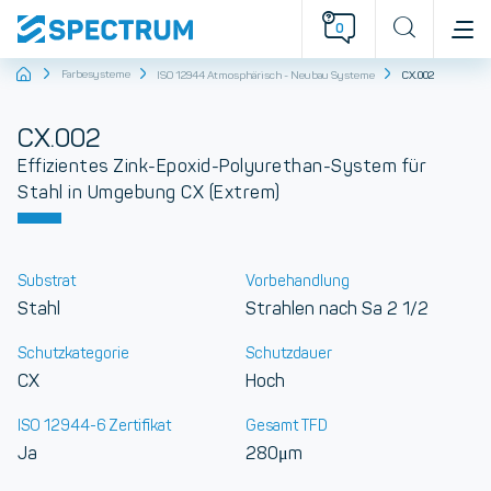
0
Startseite
Farbesysteme
ISO 12944 Atmosphärisch - Neubau Systeme
CX.002
CX.002
Effizientes Zink-Epoxid-Polyurethan-System für
Stahl in Umgebung CX (Extrem)
Substrat
Vorbehandlung
Stahl
Strahlen nach Sa 2 1/2
Schutzkategorie
Schutzdauer
CX
Hoch
ISO 12944-6 Zertifikat
Gesamt TFD
Ja
280μm