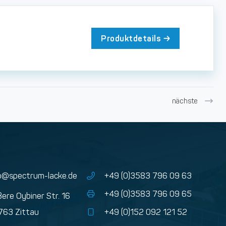
Produktdetails
nächste
o@spectrum-lacke.de
+49 (0)3583 796 09 63
+49 (0)3583 796 09 65
ere Oybiner Str. 16
763 Zittau
+49 (0)152 092 121 52