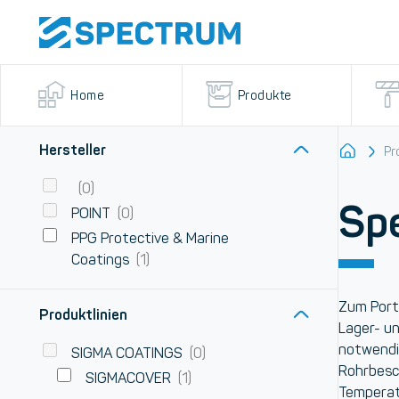
Home
Produkte
Hersteller
Pr
(0)
Sp
POINT
(0)
PPG Protective & Marine
Coatings
(1)
Zum Port
Produktlinien
Lager- u
notwendi
SIGMA COATINGS
(0)
Rohrbesc
SIGMACOVER
(1)
Temperatu