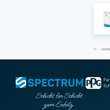
vorhe
Par
Sc
Schicht für Schicht
zum Erfolg.