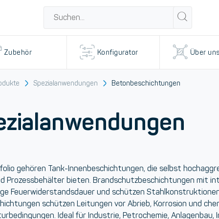
Zubehör
Konfigurator
Über un
odukte
Spezialanwendungen
Betonbeschichtungen
ezialanwendungen
folio gehören
Tank-Innenbeschichtungen
, die selbst hochagg
nd Prozessbehälter bieten.
Brandschutzbeschichtungen
mit in
ge Feuerwiderstandsdauer und schützen Stahlkonstruktionen
hichtungen
schützen Leitungen vor Abrieb, Korrosion und ch
rbedingungen. Ideal für Industrie, Petrochemie, Anlagenbau, 