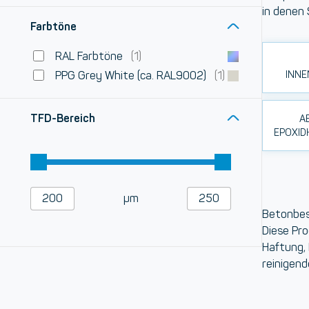
in denen
Farbtöne
RAL Farbtöne
(1)
INNE
PPG Grey White (ca. RAL9002)
(1)
TFD-Bereich
A
EPOXID
µm
Betonbes
Diese Pro
Haftung, 
reinigend