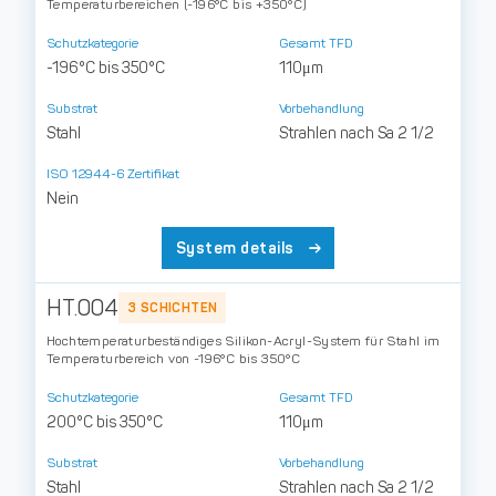
Temperaturbereichen (-196°C bis +350°C)
Schutzkategorie
Gesamt TFD
-196°C bis 350°C
110μm
Substrat
Vorbehandlung
Stahl
Strahlen nach Sa 2 1/2
ISO 12944-6 Zertifikat
Nein
System details
HT.004
3 SCHICHTEN
Hochtemperaturbeständiges Silikon-Acryl-System für Stahl im
Temperaturbereich von -196°C bis 350°C
Schutzkategorie
Gesamt TFD
200°C bis 350°C
110μm
Substrat
Vorbehandlung
Stahl
Strahlen nach Sa 2 1/2