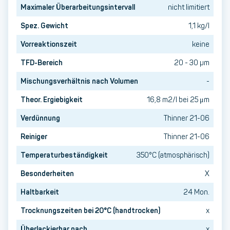
Maximaler Überarbeitungsintervall
nicht limitiert
Spez. Gewicht
1,1 kg/l
Vorreaktionszeit
keine
TFD-Bereich
20 - 30 µm
Mischungsverhältnis nach Volumen
-
Theor. Ergiebigkeit
16,8 m2/l bei 25 μm
Verdünnung
Thinner 21-06
Reiniger
Thinner 21-06
Temperaturbeständigkeit
350°C (atmosphärisch)
Besonderheiten
X
Haltbarkeit
24 Mon.
Trocknungszeiten bei 20°C (handtrocken)
x
Überlackierbar nach
x