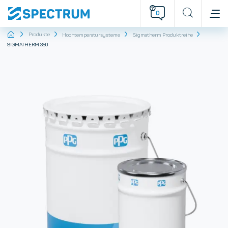
0
Startseite
Produkte
Hochtemperatursysteme
Sigmatherm Produktreihe
SIGMATHERM 350