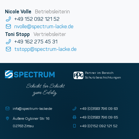
Nicole Volle
Betriebsleiterin
+49 152 092 121 52
nvolle@spectrum-lacke.de
Toni Stopp
Vertriebsleiter
+49 162 275 45 31
tstopp@spectrum-lacke.de
Partner im Bereich
Schutzbeschichtungen
Schicht für Schicht
zum Erfolg.
info@spectrum-lacke.de
+49 (0)3583 796 09 63
+49 (0)3583 796 09 65
Äußere Oybiner Str. 16
02763 Zittau
+49 (0)152 092 121 52