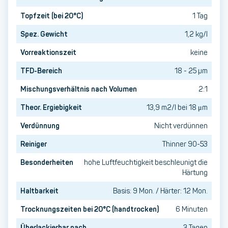
Topfzeit (bei 20°C)
1 Tag
Spez. Gewicht
1,2 kg/l
Vorreaktionszeit
keine
TFD-Bereich
18 - 25 µm
Mischungsverhältnis nach Volumen
2:1
Theor. Ergiebigkeit
13,9 m2/l bei 18 μm
Verdünnung
Nicht verdünnen
Reiniger
Thinner 90-53
Besonderheiten
hohe Luftfeuchtigkeit beschleunigt die
Härtung
Haltbarkeit
Basis: 9 Mon. / Härter: 12 Mon.
Trocknungszeiten bei 20°C (handtrocken)
6 Minuten
Überlackierbar nach
3 Tagen