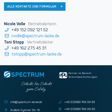
ALLE KONTAKTE UND FORMULAR
Nicole Volle
Betriebsleiterin
+49 152 092 121 52
nvolle@spectrum-lacke.de
Toni Stopp
Vertriebsleiter
+49 162 275 45 31
tstopp@spectrum-lacke.de
Partner im Bereich
Schutzbeschichtungen
Schicht für Schicht
zum Erfolg.
info@spectrum-lacke.de
+49 (0)3583 796 09 63
+49 (0)3583 796 09 65
Äußere Oybiner Str. 16