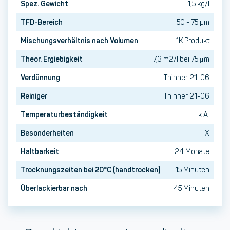
Spez. Gewicht
1,5 kg/l
TFD-Bereich
50 - 75 µm
Mischungsverhältnis nach Volumen
1K Produkt
Theor. Ergiebigkeit
7,3 m2/l bei 75 μm
Verdünnung
Thinner 21-06
Reiniger
Thinner 21-06
Temperaturbeständigkeit
k.A.
Besonderheiten
X
Haltbarkeit
24 Monate
Trocknungszeiten bei 20°C (handtrocken)
15 Minuten
Überlackierbar nach
45 Minuten