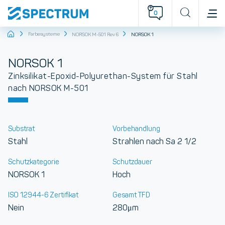
0
Startseite
Farbesysteme
NORSOK M-501 Rev 6
NORSOK 1
NORSOK 1
Zinksilikat-Epoxid-Polyurethan-System für Stahl
nach NORSOK M-501
Substrat
Vorbehandlung
Stahl
Strahlen nach Sa 2 1/2
Schutzkategorie
Schutzdauer
NORSOK 1
Hoch
ISO 12944-6 Zertifikat
Gesamt TFD
Nein
280μm