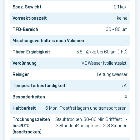
Spez. Gewicht
0,1 kg/l
Vorreaktionszeit
keine
TFD-Bereich
60 - 80 µm
Mischungsverhältnis nach Volumen
-
Theor. Ergiebigkeit
5,8 m2/kg bei 60 μm (TFD)
Verdünnung
VE Wasser (vollentsalzt)
Reiniger
Leitungswasser
Temperaturbeständigkeit
k.A.
Besonderheiten
X
Haltbarkeit
6 Mon. Frostfrei lagern und transportieren!
Trocknungszeiten
Staubtrocken: 30-60 Min.Grifffest: 1-
bei 20°C
2 StundenMontagefest: 2-3 Stunden
(handtrocken)