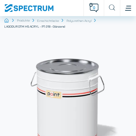
0
Startseite
Produkte
Einschichtlacke
Polyurethan-Acryl
LAGODUR DTM HS ACRYL - PT-318 - Glänzend