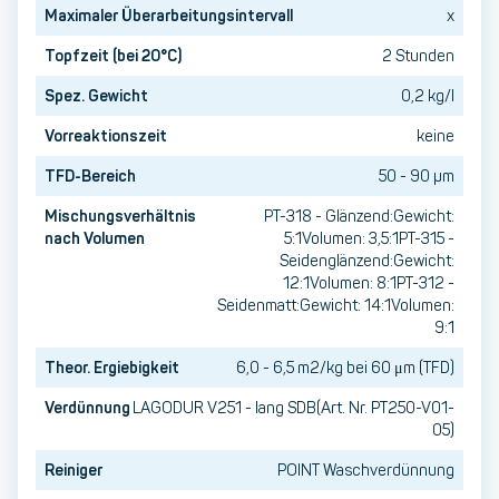
Maximaler Überarbeitungsintervall
x
Topfzeit (bei 20°C)
2 Stunden
Spez. Gewicht
0,2 kg/l
Vorreaktionszeit
keine
TFD-Bereich
50 - 90 µm
Mischungsverhältnis
PT-318 - Glänzend:Gewicht:
nach Volumen
5:1Volumen: 3,5:1PT-315 -
Seidenglänzend:Gewicht:
12:1Volumen: 8:1PT-312 -
Seidenmatt:Gewicht: 14:1Volumen:
9:1
Theor. Ergiebigkeit
6,0 - 6,5 m2/kg bei 60 μm (TFD)
Verdünnung
LAGODUR V251 - lang SDB(Art. Nr. PT250-V01-
05)
Reiniger
POINT Waschverdünnung