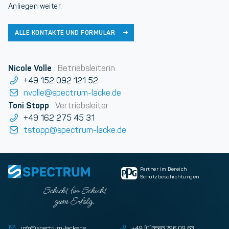
Anliegen weiter.
ALLE KONTAKTE UND FORMULAR
Nicole Volle
Betriebsleiterin
+49 152 092 121 52
nvolle@spectrum-lacke.de
Toni Stopp
Vertriebsleiter
+49 162 275 45 31
tstopp@spectrum-lacke.de
Partner im Bereich
Schutzbeschichtungen
Schicht für Schicht
zum Erfolg.
info@spectrum-lacke.de
+49 (0)3583 796 09 63