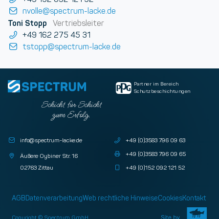
nvolle@spectrum-lacke.de
Toni Stopp
Vertriebsleiter
+49 162 275 45 31
tstopp@spectrum-lacke.de
Partner im Bereich
Schutzbeschichtungen
Schicht für Schicht
zum Erfolg.
info@spectrum-lacke.de
+49 (0)3583 796 09 63
+49 (0)3583 796 09 65
Äußere Oybiner Str. 16
02763 Zittau
+49 (0)152 092 121 52
AGB
Datenverarbeitung
Web rechtliche Hinweise
Cookies
Kontakt
Copyright © Spectrum GmbH