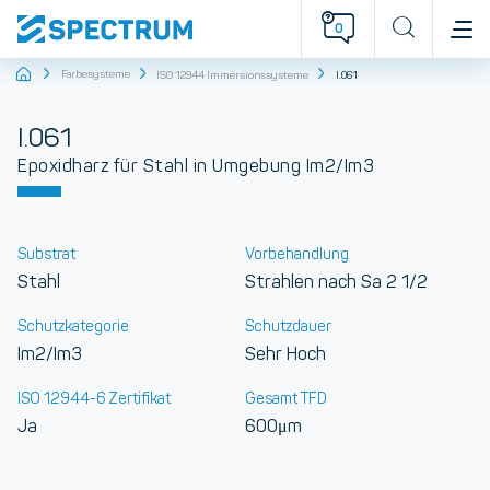
0
Startseite
Farbesysteme
ISO 12944 Immersionssysteme
I.061
I.061
Epoxidharz für Stahl in Umgebung Im2/Im3
Substrat
Vorbehandlung
Stahl
Strahlen nach Sa 2 1/2
Schutzkategorie
Schutzdauer
Im2/Im3
Sehr Hoch
ISO 12944-6 Zertifikat
Gesamt TFD
Ja
600μm