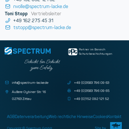
nvolle@spectrum-lacke.de
Toni Stopp
Vertriebsleiter
+49 162 275 45 31
tstopp@spectrum-lacke.de
Partner im Bereich
Schutzbeschichtungen
Schicht für Schicht
zum Erfolg.
info@spectrum-lacke.de
+49 (0)3583 796 09 63
+49 (0)3583 796 09 65
Äußere Oybiner Str. 16
02763 Zittau
+49 (0)152 092 121 52
AGB
Datenverarbeitung
Web rechtliche Hinweise
Cookies
Kontakt
Copyright © Spectrum GmbH