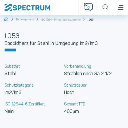
0
Startseite
Farbesysteme
ISO 12944 Immersionssysteme
I.053
I.053
Epoxidharz für Stahl in Umgebung Im2/Im3
Substrat
Vorbehandlung
Stahl
Strahlen nach Sa 2 1/2
Schutzkategorie
Schutzdauer
Im2/Im3
Hoch
ISO 12944-6 Zertifikat
Gesamt TFD
Nein
400μm