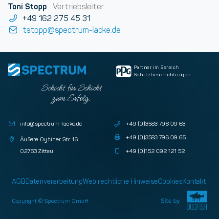
Toni Stopp
Vertriebsleiter
+49 162 275 45 31
tstopp@spectrum-lacke.de
Partner im Bereich
Schutzbeschichtungen
Schicht für Schicht
zum Erfolg.
info@spectrum-lacke.de
+49 (0)3583 796 09 63
+49 (0)3583 796 09 65
Äußere Oybiner Str. 16
02763 Zittau
+49 (0)152 092 121 52
AGB
Datenverarbeitung
Web rechtliche Hinweise
Cookies
Kontakt
Copyright © Spectrum GmbH