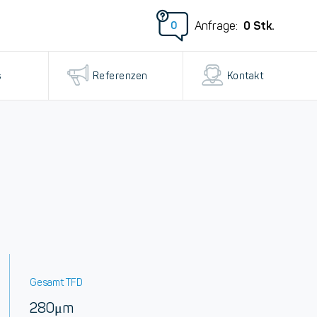
0
Stk.
Anfrage:
0
s
Referenzen
Kontakt
Gesamt TFD
280μm