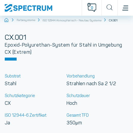
0
Startseite
Farbesysteme
ISO 12944 Atmosphärisch - Neubau Systeme
CX.001
CX.001
Epoxid-Polyurethan-System für Stahl in Umgebung
CX (Extrem)
Substrat
Vorbehandlung
Stahl
Strahlen nach Sa 2 1/2
Schutzkategorie
Schutzdauer
CX
Hoch
ISO 12944-6 Zertifikat
Gesamt TFD
Ja
350μm