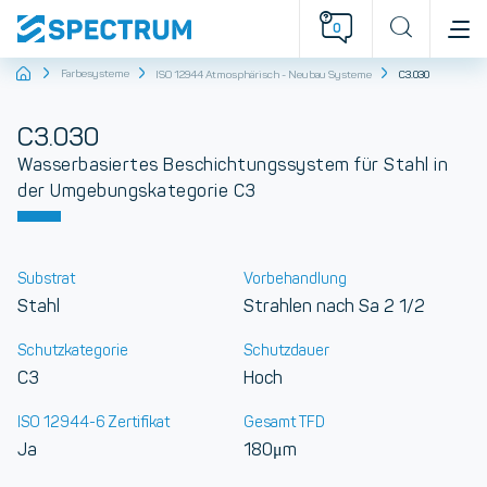
0
Startseite
Farbesysteme
ISO 12944 Atmosphärisch - Neubau Systeme
C3.030
C3.030
Wasserbasiertes Beschichtungssystem für Stahl in
der Umgebungskategorie C3
Substrat
Vorbehandlung
Stahl
Strahlen nach Sa 2 1/2
Schutzkategorie
Schutzdauer
C3
Hoch
ISO 12944-6 Zertifikat
Gesamt TFD
Ja
180μm