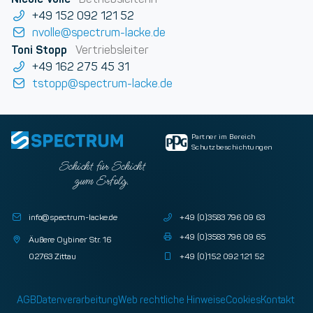
+49 152 092 121 52
nvolle@spectrum-lacke.de
Toni Stopp
Vertriebsleiter
+49 162 275 45 31
tstopp@spectrum-lacke.de
Partner im Bereich
Schutzbeschichtungen
Schicht für Schicht
zum Erfolg.
info@spectrum-lacke.de
+49 (0)3583 796 09 63
+49 (0)3583 796 09 65
Äußere Oybiner Str. 16
02763 Zittau
+49 (0)152 092 121 52
AGB
Datenverarbeitung
Web rechtliche Hinweise
Cookies
Kontakt